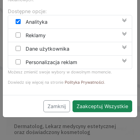
Dostępne opcje:
Analityka
Reklamy
Dane użytkownika
Personalizacja reklam
Możesz zmienić swoje wybory w dowolnym momencie.
Dowiedz się więcej na stronie
Polityka Prywatności
.
Zamknij
Zaakceptuj Wszystkie
Dr Iwona Marycz-Langner
Dermatolog, Lekarz medycyny estetycznej
oraz doświadczony kosmetolog