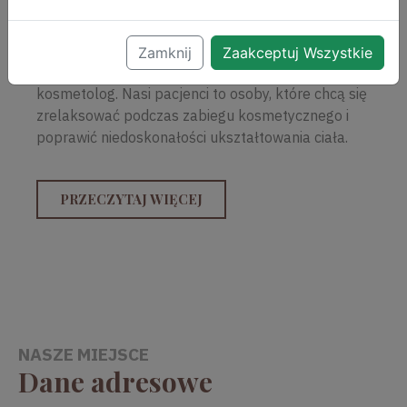
Posiadamy urządzenia medyczne najnowszej
światowej generacji. W DermClinic pracuje
profesjonalny personel medyczny: lekarze
Zamknij
Zaakceptuj Wszystkie
dermatolodzy, lekarze medycyny estetycznej,
kosmetolog. Nasi pacjenci to osoby, które chcą się
zrelaksować podczas zabiegu kosmetycznego i
poprawić niedoskonałości ukształtowania ciała.
PRZECZYTAJ WIĘCEJ
NASZE MIEJSCE
Dane adresowe