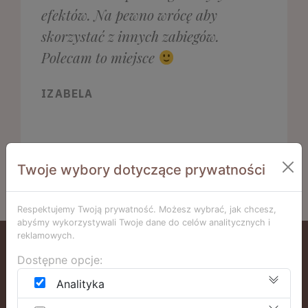
efektów. Na pewno wrócę aby
skorzystać z innych zabiegów.
Polecam to miejsce
IZABELA
Twoje wybory dotyczące prywatności
Respektujemy Twoją prywatność. Możesz wybrać, jak chcesz,
abyśmy wykorzystywali Twoje dane do celów analitycznych i
reklamowych.
Podaruj zabieg w formie
Dostępne opcje:
vouchera
Analityka
ZAMÓW VOUCHER